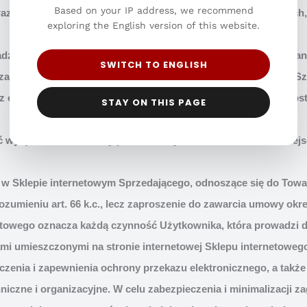
Based on your IP address, we recommend
raz wycofać zgodę na przetwarzanie swoich danych osobowych, 
exploring the English version of this website.
madzenie, przechowywanie i przetwarzanie przez Sprzedawcę da
SWITCH TO ENGLISH
zacją zamówionej w Sklepie internetowym usługi lub Towaru. 
az ochrony danych osobowych przez Sprzedawcę określone zosta
STAY ON THIS PAGE
yłącznie Klient, który posiada miejsce zamieszkania lub miejsc
e w Sklepie internetowym Sprzedającego, odnoszące się do Towar
ozumieniu art. 66 k.c., lecz zaproszenie do zawarcia umowy okreś
netowego oznacza każdą czynność Użytkownika, która prowadzi d
ami umieszczonymi na stronie internetowej Sklepu internetoweg
zenia i zapewnienia ochrony przekazu elektronicznego, a także 
niczne i organizacyjne. W celu zabezpieczenia i minimalizacji 