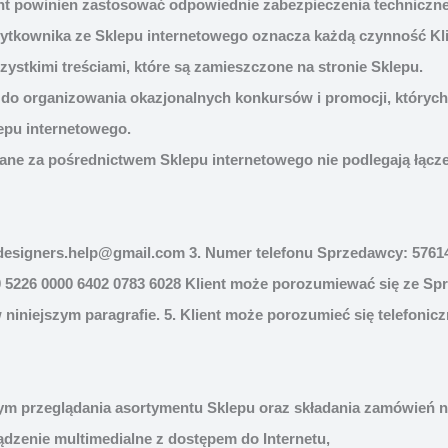
lient powinien zastosować odpowiednie zabezpieczenia techniczne
Użytkownika ze Sklepu internetowego oznacza każdą czynność Kli
zystkimi treściami, które są zamieszczone na stronie Sklepu.
 do organizowania okazjonalnych konkursów i promocji, któryc
epu internetowego.
ne za pośrednictwem Sklepu internetowego nie podlegają łącze
esigners.help@gmail.com
3. Numer telefonu Sprzedawcy: 5761
5226 0000 6402 0783 6028 Klient może porozumiewać się ze Sp
iniejszym paragrafie. 5. Klient może porozumieć się telefonic
tym przeglądania asortymentu Sklepu oraz składania zamówień n
ządzenie multimedialne z dostępem do Internetu,