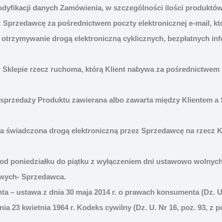
modyfikacji danych Zamówienia, w szczególności ilości produktów
z Sprzedawcę za pośrednictwem poczty elektronicznej e-mail, kt
otrzymywanie drogą elektroniczną cyklicznych, bezpłatnych inf
w Sklepie rzecz ruchoma, którą Klient nabywa za pośrednictwem
przedaży Produktu zawierana albo zawarta między Klientem a
uga świadczona drogą elektroniczną przez Sprzedawcę na rzecz 
ń od poniedziałku do piątku z wyłączeniem dni ustawowo wolnych
owych- Sprzedawca.
 – ustawa z dnia 30 maja 2014 r. o prawach konsumenta (Dz. U. 
ia 23 kwietnia 1964 r. Kodeks cywilny (Dz. U. Nr 16, poz. 93, z 