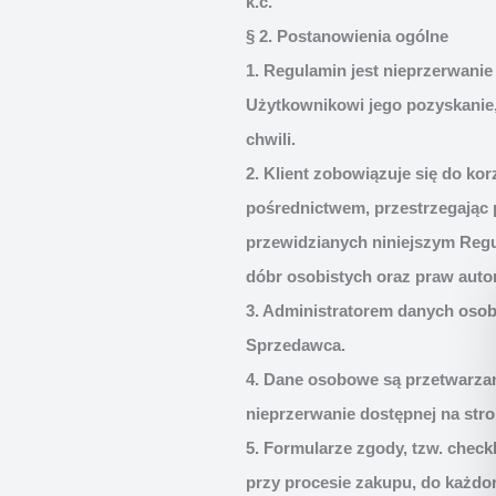
k.c.
§ 2. Postanowienia ogólne
1. Regulamin jest nieprzerwanie
Użytkownikowi jego pozyskanie, 
chwili.
2. Klient zobowiązuje się do k
pośrednictwem, przestrzegając 
przewidzianych niniejszym Reg
dóbr osobistych oraz praw autor
3. Administratorem danych osob
Sprzedawca.
4. Dane osobowe są przetwarzane
nieprzerwanie dostępnej na stro
5. Formularze zgody, tzw. chec
przy procesie zakupu, do każd