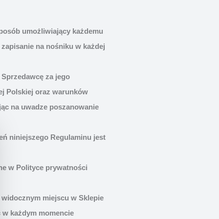
sposób umożliwiający każdemu
 zapisanie na nośniku w każdej
z Sprzedawcę za jego
ej Polskiej oraz warunków
ając na uwadze poszanowanie
eń niniejszego Regulaminu jest
ne w Polityce prywatności
w widocznym miejscu w Sklepie
ść w każdym momencie