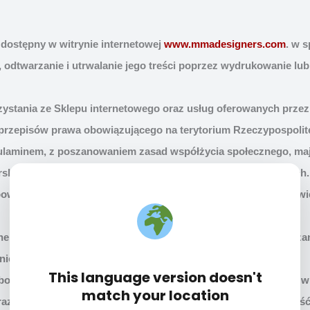
 dostępny w witrynie internetowej
www.mmadesigners.com
. w 
odtwarzanie i utrwalanie jego treści poprzez wydrukowanie lub
orzystania ze Sklepu internetowego oraz usług oferowanych prze
przepisów prawa obowiązującego na terytorium Rzeczypospolit
ulaminem, z poszanowaniem zasad współżycia społecznego, m
skich i własności intelektualnej Sprzedawcy oraz osób trzecich.
owych, które są przetwarzane w związku z realizacja postanowi
 w celach, zakresie i w oparciu o zasady, które zostały wskaza
nie internetowej Sklepu.
This language version doesn't
kboxy, które dotyczą danych osobowych Klientów, dostępne są 
match your location
orazowego zaakceptowania przez Klienta. Klienci mają możliwo