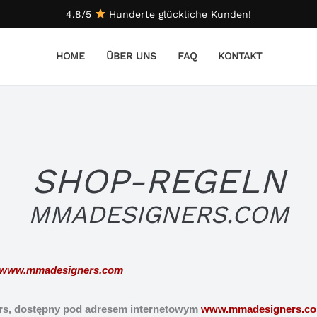
4.8/5
Hunderte glückliche Kunden!
HOME
ÜBER UNS
FAQ
KONTAKT
SHOP-REGELN
MMADESIGNERS.COM
www.mmadesigners.com
rs, dostępny pod adresem internetowym
www.mmadesigners.c