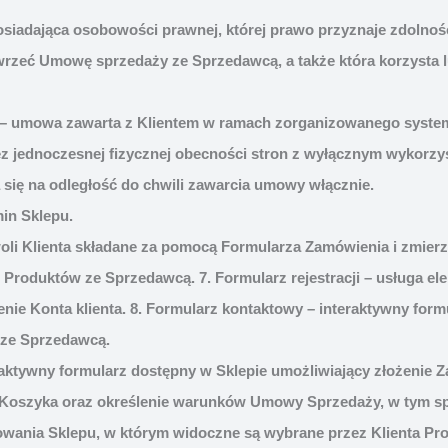
posiadająca osobowości prawnej, której prawo przyznaje zdolno
awrzeć Umowę sprzedaży ze Sprzedawcą, a także która korzysta l
 – umowa zawarta z Klientem w ramach zorganizowanego syste
ez jednoczesnej fizycznej obecności stron z wyłącznym wykorzy
się na odległość do chwili zawarcia umowy włącznie.
min Sklepu.
oli Klienta składane za pomocą Formularza Zamówienia i zmier
roduktów ze Sprzedawcą. 7. Formularz rejestracji – usługa ele
nie Konta klienta. 8. Formularz kontaktowy – interaktywny form
 ze Sprzedawcą.
raktywny formularz dostępny w Sklepie umożliwiający złożenie 
Koszyka oraz określenie warunków Umowy Sprzedaży, w tym spo
wania Sklepu, w którym widoczne są wybrane przez Klienta Pro