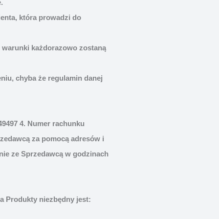
.
enta, która prowadzi do
h warunki każdorazowo zostaną
niu, chyba że regulamin danej
49497 4. Numer rachunku
rzedawcą za pomocą adresów i
znie ze Sprzedawcą w godzinach
a Produkty niezbędny jest: