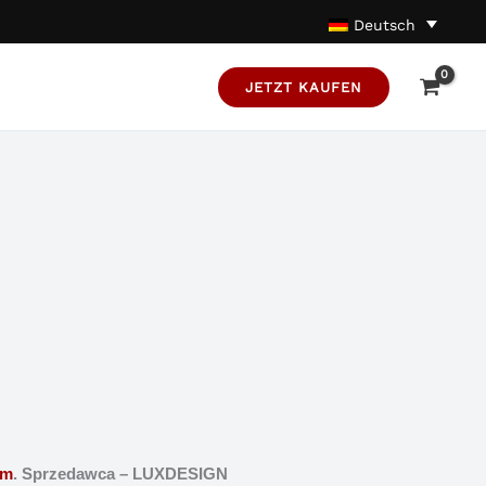
Deutsch
JETZT KAUFEN
om
. Sprzedawca – LUXDESIGN