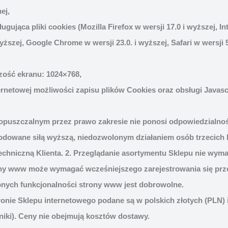
ej,
gująca pliki cookies (Mozilla Firefox w wersji 17.0 i wyższej, Int
yższej, Google Chrome w wersji 23.0. i wyższej, Safari w wersji 
zość ekranu: 1024×768,
ernetowej możliwości zapisu plików Cookies oraz obsługi Javasc
puszczalnym przez prawo zakresie nie ponosi odpowiedzialnoś
dowane siłą wyższą, niedozwolonym działaniem osób trzecich l
techniczną Klienta. 2. Przeglądanie asortymentu Sklepu nie wym
ony www może wymagać wcześniejszego zarejestrowania się prz
pnych funkcjonalności strony www jest dobrowolne.
onie Sklepu internetowego podane są w polskich złotych (PLN) i
dniki). Ceny nie obejmują kosztów dostawy.