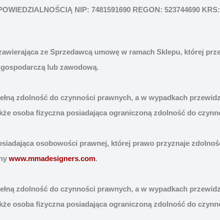
IEDZIALNOŚCIĄ NIP: 7481591690 REGON: 523744690 KRS:
zawierająca ze Sprzedawcą umowę w ramach Sklepu, której prze
ią gospodarczą lub zawodową.
 pełną zdolność do czynności prawnych, a w wypadkach przewid
kże osoba fizyczna posiadająca ograniczoną zdolność do czynn
posiadająca osobowości prawnej, której prawo przyznaje zdolnoś
yny
www.mmadesigners.com
.
 pełną zdolność do czynności prawnych, a w wypadkach przewid
kże osoba fizyczna posiadająca ograniczoną zdolność do czynn